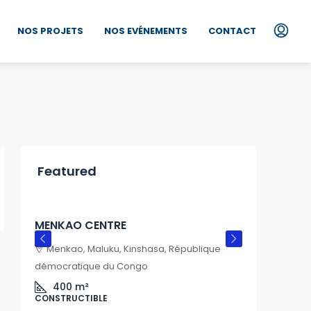
NOS PROJETS
NOS EVÉNEMENTS
CONTACT
Featured
A partir
2,500$
3,000$
A part
MENKAO CENTRE
Cité H
Menkao, Maluku, Kinshasa, République
Moand
démocratique du Congo
démocra
400
m²
CONSTRUCTIBLE
300