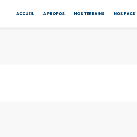
ACCUEIL
A PROPOS
NOS TERRAINS
NOS PACK
A partir
4,900$
Muanda cité du port 2
Moanda, Kongo-Central, République
démocratique du Congo
20 x 30
m²
CONSTRUCTIBLE