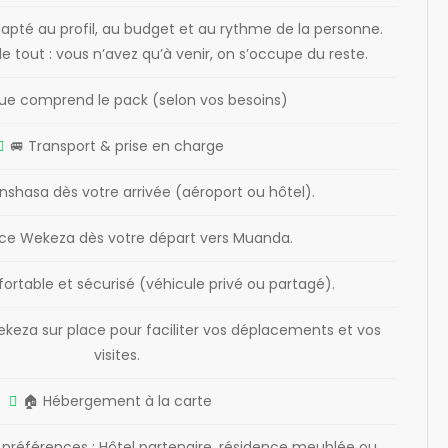
apté au profil, au budget et au rythme de la personne.
 tout : vous n’avez qu’à venir, on s’occupe du reste.
ue comprend le pack (selon vos besoins)
🚐 Transport & prise en charge
inshasa dès votre arrivée (aéroport ou hôtel).
nce Wekeza dès votre départ vers Muanda.
ortable et sécurisé (véhicule privé ou partagé).
za sur place pour faciliter vos déplacements et vos
visites.
🏠 Hébergement à la carte
préférences : Hôtel partenaire, résidence meublée ou