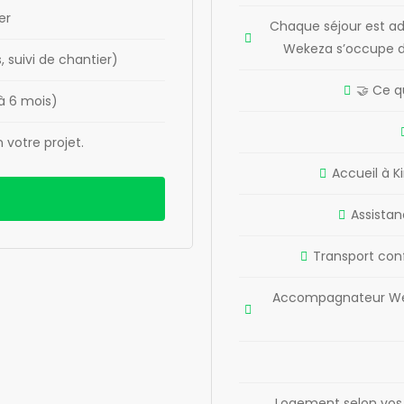
er
Chaque séjour est ad
Wekeza s’occupe de
, suivi de chantier)
🤝 Ce q
 6 mois)
votre projet.
Accueil à K
Assista
Transport conf
Accompagnateur Weke
Logement selon vos 