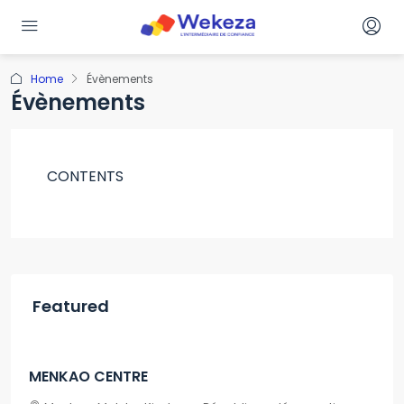
Home
Évènements
Évènements
CONTENTS
Featured
A partir
2,500$
3,000$
MENKAO CENTRE